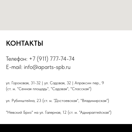
КОНТАКТЫ
Телефон: +7 (911) 777-74-74
E-mail: info@aparts-spb.ru
ул. Гороховая, 31-32 | ул. Садовая, 32 | Апраксин пер., 9
(ст. м. "Сенная площадь", "Садовая", "Спасская")
ул. Рубинштейна, 23 (ст. м. "Достоевская", "Владимирская")
"Невский Бриз" на ул. Галерная, 12 (ст. м. "Адмиралтейская")