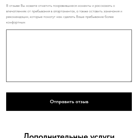
В отзыве Вы можете отметить понравившиеся моменты и рассказать о
впечатлениях от пребывания в апартаментах, а также оставить замечания и
рекомендации, которые помогут нам сделать Ваше пребывание более
комфортным
Отправить отзыв
Дополнительные услуги