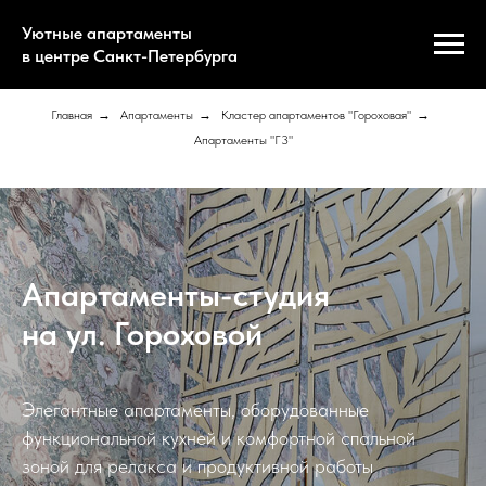
Уютные апартаменты
в центре Санкт-Петербурга
Главная
→
Апартаменты
→
Кластер апартаментов "Гороховая"
→
Апартаменты "Г3"
Апартаменты-студия
на ул. Гороховой
Элегантные апартаменты, оборудованные
функциональной кухней и комфортной спальной
зоной для релакса и продуктивной работы