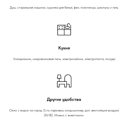
Душ, стиральная машина, сушилка для белья, фен, полотенца, шампунь и гель
Кухня
Холодильник, микроволновая печь, электрочайник, электроплита, посуда
Другие удобства
Окно с видом на город. Есть парковка, кондиционер, доп. вентиляция воздуха
(КИВ). Можно с животными.