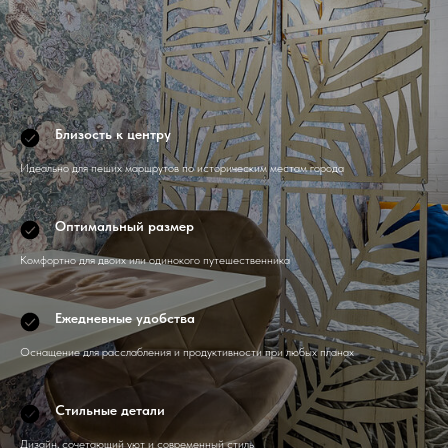
Близость к центру
Идеально для пеших маршрутов по историческим местам города
Оптимальный размер
Комфортно для двоих или одинокого путешественника
Ежедневные удобства
Оснащение для расслабления и продуктивности при любых планах
Стильные детали
Дизайн, сочетающий уют и современный стиль