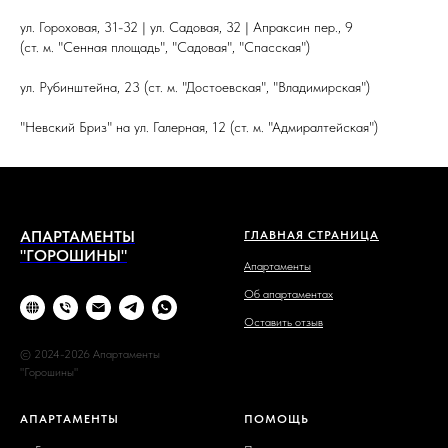
ул. Гороховая, 31-32 | ул. Садовая, 32 | Апраксин пер., 9
(ст. м. "Сенная площадь", "Садовая", "Спасская")
ул. Рубинштейна, 23 (ст. м. "Достоевская", "Владимирская")
"Невский Бриз" на ул. Галерная, 12 (ст. м. "Адмиралтейская")
АПАРТАМЕНТЫ
ГЛАВНАЯ СТРАНИЦА
"ГОРОШИНЫ"
Апартаменты
Об апартаментах
Оставить отзыв
© 2024-2026 Апартаменты
"Горошины"
АПАРТАМЕНТЫ
ПОМОЩЬ