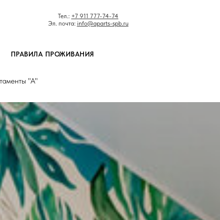
Тел.:
+7 911 777-74-74
Эл. почта:
info@aparts-spb.ru
ПРАВИЛА ПРОЖИВАНИЯ
таменты "А"