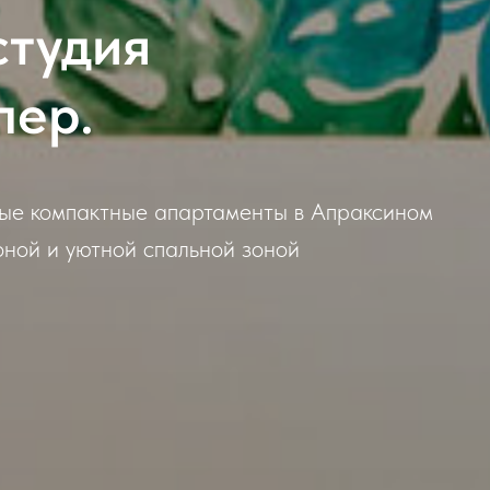
студия
пер.
ые компактные апартаменты в Апраксином
оной и уютной спальной зоной